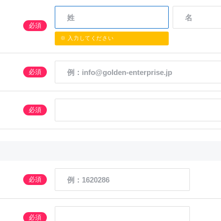
必須
※ 入力してください
必須
必須
必須
必須