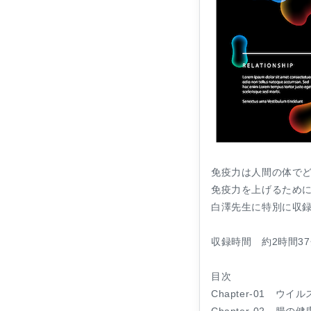
免疫力は人間の体で
免疫力を上げるため
白澤先生に特別に収
収録時間 約2時間3
目次
Chapter-01 ウ