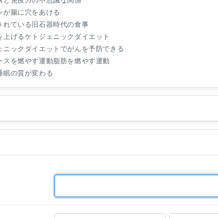
の健康と免疫力の不思議な関係
ルテンが腸に穴をあける
今注目されている旧石器時代の食事
免疫力を上げるケトジェニックダイエット
ケトジェニックダイエットでがんを予防できる
グルコースを燃やす運動脂肪を燃やす運動
事で睡眠の質が変わる